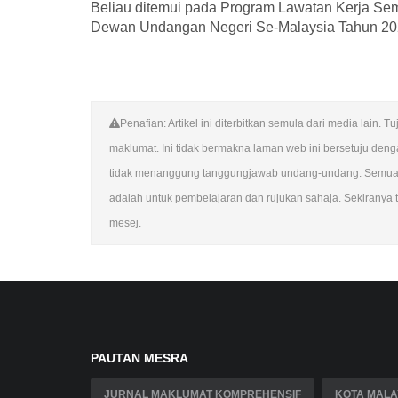
Beliau ditemui pada Program Lawatan Kerja S
Dewan Undangan Negeri Se-Malaysia Tahun 2024
Penafian: Artikel ini diterbitkan semula dari media lai
maklumat. Ini tidak bermakna laman web ini bersetuju de
tidak menanggung tanggungjawab undang-undang. Semua su
adalah untuk pembelajaran dan rujukan sahaja. Sekiranya te
mesej.
PAUTAN MESRA
JURNAL MAKLUMAT KOMPREHENSIF
KOTA MALA