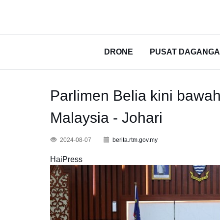
DRONE
PUSAT DAGANG
Parlimen Belia kini bawa
Malaysia - Johari
2024-08-07
berita.rtm.gov.my
HaiPress