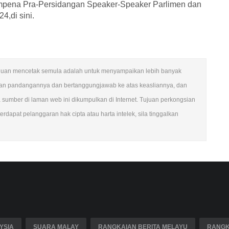
empena Pra-Persidangan Speaker-Speaker Parlimen dan
,di sini.
n. Tujuan mencetak semula adalah untuk menyampaikan lebih banyak
ngan pandangannya dan bertanggungjawab ke atas keasliannya, dan
mber di laman web ini dikumpulkan di Internet. Tujuan perkongsian
rdapat pelanggaran hak cipta atau harta intelek, sila tinggalkan
YSIA
SUARA MALAY
RANGKAIAN BERITA MELAYU
RANGK