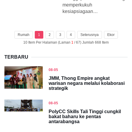
memperkukuh
kesiapsiagaan…
Rumah
1
2
3
4
Seterusnya
Ekor
10 Item Per Halaman (Laman
1
/ 67) Jumlah 668 Item
TERBARU
08-05
JMM, Thong Empire angkat
warisan negara melalui kolaborasi
strategik
08-05
PolyCC Skills Tali Tinggi cungkil
bakat baharu ke pentas
antarabangsa