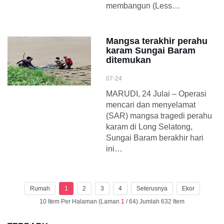
membangun (Less…
Mangsa terakhir perahu
karam Sungai Baram
ditemukan
07-24
MARUDI, 24 Julai – Operasi
mencari dan menyelamat
(SAR) mangsa tragedi perahu
karam di Long Selatong,
Sungai Baram berakhir hari
ini…
Rumah
1
2
3
4
Seterusnya
Ekor
10 Item Per Halaman (Laman
1
/ 64) Jumlah 632 Item