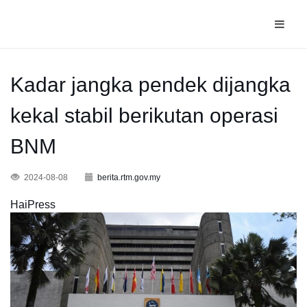
Kadar jangka pendek dijangka
kekal stabil berikutan operasi
BNM
2024-08-08
berita.rtm.gov.my
HaiPress