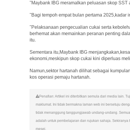
''Maybank IBG meramalkan peluasan skop SST aka
''Bagi tempoh empat bulan pertama 2025,kadar in
''Pelaksanaan pengecualian cukai serta keboleh
berhemat akan memainkan peranan penting dalam
itu.
Sementara itu,Maybank IBG menjangkakan,kesan
ekonomi,meskipun skop cukai kini diperluas meli
Namun,sektor hartanah dilihat sebagai kumpula
kos operasi pemaju hartanah.
Penafian: Artikel ini diterbitkan semula dari media lai
maklumat. Ini tidak bermakna laman web ini bersetuju de
tidak menanggung tanggungjawab undang-undang. Semua su
adalah untuk pembelajaran dan rujukan sahaja. Sekiranya te
mesej.