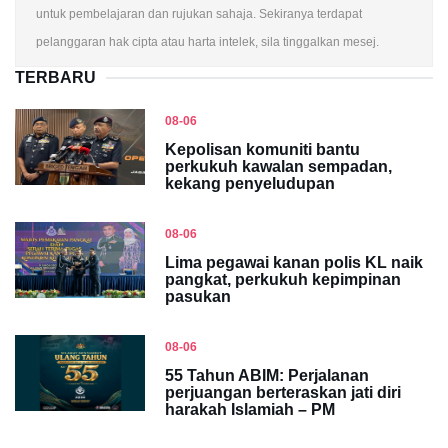
untuk pembelajaran dan rujukan sahaja. Sekiranya terdapat
pelanggaran hak cipta atau harta intelek, sila tinggalkan mesej.
TERBARU
08-06
Kepolisan komuniti bantu
perkukuh kawalan sempadan,
kekang penyeludupan
08-06
Lima pegawai kanan polis KL naik
pangkat, perkukuh kepimpinan
pasukan
08-06
55 Tahun ABIM: Perjalanan
perjuangan berteraskan jati diri
harakah Islamiah – PM