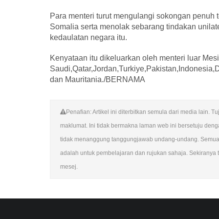
Para menteri turut mengulangi sokongan penuh t
Somalia serta menolak sebarang tindakan unila
kedaulatan negara itu.
Kenyataan itu dikeluarkan oleh menteri luar Mesi
Saudi,Qatar,Jordan,Turkiye,Pakistan,Indonesia
dan Mauritania./BERNAMA
Penafian: Artikel ini diterbitkan semula dari media lai
maklumat. Ini tidak bermakna laman web ini bersetuju de
tidak menanggung tanggungjawab undang-undang. Semua su
adalah untuk pembelajaran dan rujukan sahaja. Sekiranya te
mesej.