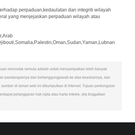
erhadap perpaduan,kedaulatan dan integriti wilayah
teral yang menjejaskan perpaduan wilayah atau
r,Arab
,Djibouti,Somalia,Palestin,Oman,Sudan,Yaman,Lubnan
n. Tujuan mencetak semula adalah untuk menyampaikan lebih banyak
ngan pandangannya dan bertanggungjawab ke atas keasliannya, dan
mber di laman web ini dikumpulkan di Internet. Tujuan perkongsian
rdapat pelanggaran hak cipta atau harta intelek, sila tinggalkan