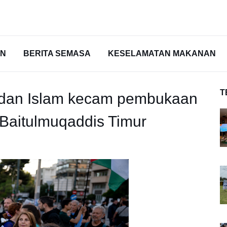
AN
BERITA SEMASA
KESELAMATAN MAKANAN
T
b dan Islam kecam pembukaan
 Baitulmuqaddis Timur