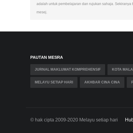
adalah untuk pembelajaran dan rujukan sahaja. Sekiranya te
mesej.
PAUTAN MESRA
JURNAL MAKLUMAT KOMPREHENSIF
KOTA MALA
MELAYU SETIAP HARI
AKHBAR CINA CINA
© hak cipta 2009-2020 Melayu setiap hari
Hub