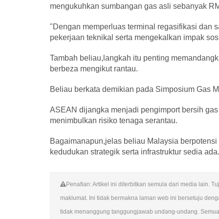
mengukuhkan sumbangan gas asli sebanyak RM
"Dengan memperluas terminal regasifikasi dan 
pekerjaan teknikal serta mengekalkan impak sosi
Tambah beliau,langkah itu penting memandangka
berbeza mengikut rantau.
Beliau berkata demikian pada Simposium Gas M
ASEAN dijangka menjadi pengimport bersih gas a
menimbulkan risiko tenaga serantau.
Bagaimanapun,jelas beliau Malaysia berpotensi
kedudukan strategik serta infrastruktur sedia ada
Penafian: Artikel ini diterbitkan semula dari media lai
maklumat. Ini tidak bermakna laman web ini bersetuju de
tidak menanggung tanggungjawab undang-undang. Semua su