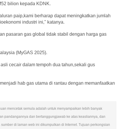
52 bilion kepada KDNK.
saluran paip,kami berharap dapat meningkatkan jumlah
oekonomi industri ini," katanya.
n pasaran gas global tidak stabil dengan harga gas
alaysia (MyGAS 2025).
sli cecair dalam tempoh dua tahun,sekali gus
 menjadi hab gas utama di rantau dengan memanfaatkan
.
n. Tujuan mencetak semula adalah untuk menyampaikan lebih banyak
ngan pandangannya dan bertanggungjawab ke atas keasliannya, dan
mber di laman web ini dikumpulkan di Internet. Tujuan perkongsian