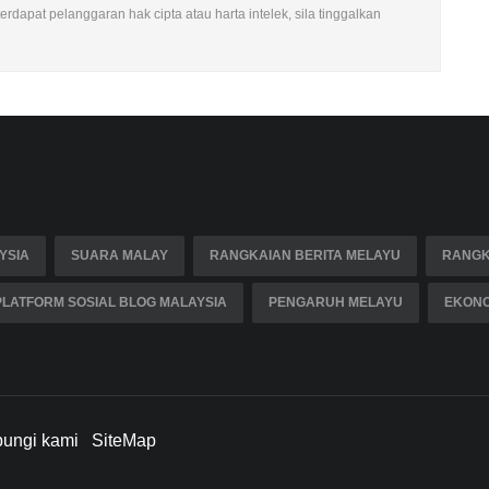
rdapat pelanggaran hak cipta atau harta intelek, sila tinggalkan
YSIA
SUARA MALAY
RANGKAIAN BERITA MELAYU
RANGK
PLATFORM SOSIAL BLOG MALAYSIA
PENGARUH MELAYU
EKONO
ungi kami
SiteMap