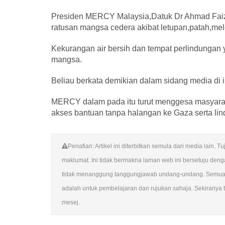
Presiden MERCY Malaysia,Datuk Dr Ahmad Fa
ratusan mangsa cedera akibat letupan,patah,mele
Kekurangan air bersih dan tempat perlindungan
mangsa.
Beliau berkata demikian dalam sidang media di 
MERCY dalam pada itu turut menggesa masyara
akses bantuan tanpa halangan ke Gaza serta l
Penafian: Artikel ini diterbitkan semula dari media lai
maklumat. Ini tidak bermakna laman web ini bersetuju de
tidak menanggung tanggungjawab undang-undang. Semua su
adalah untuk pembelajaran dan rujukan sahaja. Sekiranya te
mesej.