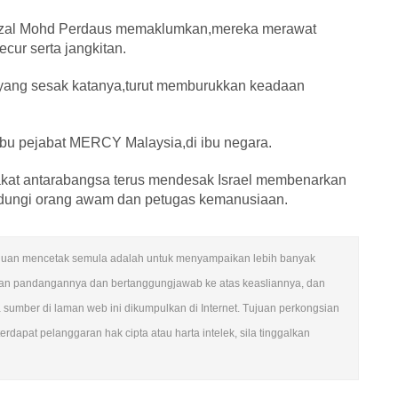
izal Mohd Perdaus memaklumkan,mereka merawat
cur serta jangkitan.
 yang sesak katanya,turut memburukkan keadaan
ibu pejabat MERCY Malaysia,di ibu negara.
kat antarabangsa terus mendesak Israel membenarkan
indungi orang awam dan petugas kemanusiaan.
n. Tujuan mencetak semula adalah untuk menyampaikan lebih banyak
ngan pandangannya dan bertanggungjawab ke atas keasliannya, dan
mber di laman web ini dikumpulkan di Internet. Tujuan perkongsian
rdapat pelanggaran hak cipta atau harta intelek, sila tinggalkan