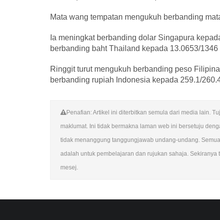
Mata wang tempatan mengukuh berbanding mata
Ia meningkat berbanding dolar Singapura kepad
berbanding baht Thailand kepada 13.0653/1346 
Ringgit turut mengukuh berbanding peso Filipin
berbanding rupiah Indonesia kepada 259.1/260
Penafian: Artikel ini diterbitkan semula dari media lai
maklumat. Ini tidak bermakna laman web ini bersetuju de
tidak menanggung tanggungjawab undang-undang. Semua su
adalah untuk pembelajaran dan rujukan sahaja. Sekiranya te
mesej.