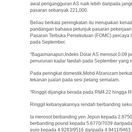
awal pengangguran AS naik lebih daripada jang
pasaran sebanyak 221,000.
Beliau berkata peningkatan itu merupakan kenai
pandangan bahawa petunjuk pasaran pekerjaan 
Pasaran Terbuka Persekutuan (FOMC) percaya l
pada September.
“Bagaimanapun,Indeks Dolar AS merosot 0.09 pe
penurunan kadar faedah pada September yang m
Pada peringkat domestik,Mohd Afzanizam berkata
tekanan jualan pada sesi petang semalam.
“Ringgit dijangka berada pada RM4.22 hingga RM4
Ringgit kebanyakannya rendah berbanding sek
Ia merosot berbanding yen Jepun kepada 2.875
berbanding pound kepada 5.6770/7039 daripad
euro kepada 4.9283/9516 daripada 4.9411/9463.