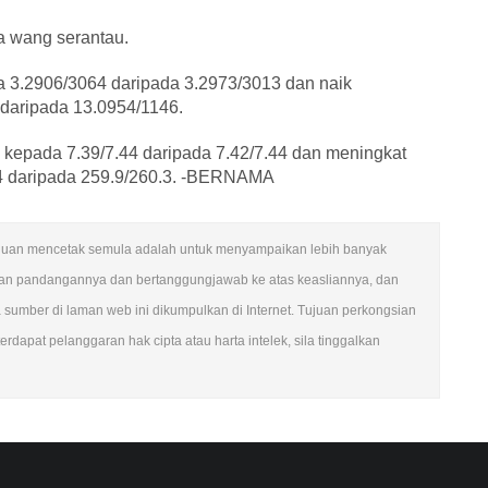
 wang serantau.
a 3.2906/3064 daripada 3.2973/3013 dan naik
daripada 13.0954/1146.
a kepada 7.39/7.44 daripada 7.42/7.44 dan meningkat
.4 daripada 259.9/260.3. -BERNAMA
n. Tujuan mencetak semula adalah untuk menyampaikan lebih banyak
ngan pandangannya dan bertanggungjawab ke atas keasliannya, dan
mber di laman web ini dikumpulkan di Internet. Tujuan perkongsian
rdapat pelanggaran hak cipta atau harta intelek, sila tinggalkan