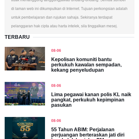
di laman web ini dikumpulkan di Internet. Tujuan perkongsian adalah
untuk pembelajaran dan rujukan sahaja. Sekiranya terdapat
pelanggaran hak cipta atau harta intelek, sila tinggalkan mesej.
TERBARU
08-06
Kepolisan komuniti bantu
perkukuh kawalan sempadan,
kekang penyeludupan
08-06
Lima pegawai kanan polis KL naik
pangkat, perkukuh kepimpinan
pasukan
08-06
55 Tahun ABIM: Perjalanan
perjuangan berteraskan jati diri