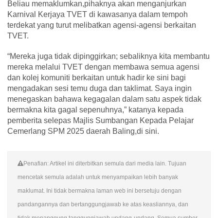
Beliau memaklumkan,pihaknya akan menganjurkan
Karnival Kerjaya TVET di kawasanya dalam tempoh
terdekat yang turut melibatkan agensi-agensi berkaitan
TVET.
“Mereka juga tidak dipinggirkan; sebaliknya kita membantu
mereka melalui TVET dengan membawa semua agensi
dan kolej komuniti berkaitan untuk hadir ke sini bagi
mengadakan sesi temu duga dan taklimat. Saya ingin
menegaskan bahawa kegagalan dalam satu aspek tidak
bermakna kita gagal sepenuhnya,” katanya kepada
pemberita selepas Majlis Sumbangan Kepada Pelajar
Cemerlang SPM 2025 daerah Baling,di sini.
Penafian: Artikel ini diterbitkan semula dari media lain. Tujuan
mencetak semula adalah untuk menyampaikan lebih banyak
maklumat. Ini tidak bermakna laman web ini bersetuju dengan
pandangannya dan bertanggungjawab ke atas keasliannya, dan
tidak menanggung tanggungjawab undang-undang. Semua sumber