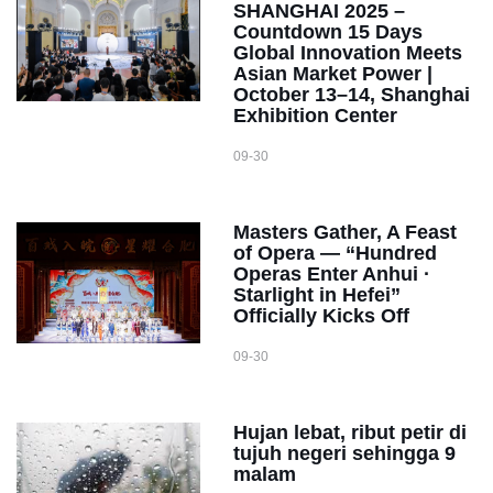
SHANGHAI 2025 –
Countdown 15 Days
Global Innovation Meets
Asian Market Power |
October 13–14, Shanghai
Exhibition Center
09-30
Masters Gather, A Feast
of Opera — “Hundred
Operas Enter Anhui ·
Starlight in Hefei”
Officially Kicks Off
09-30
Hujan lebat, ribut petir di
tujuh negeri sehingga 9
malam