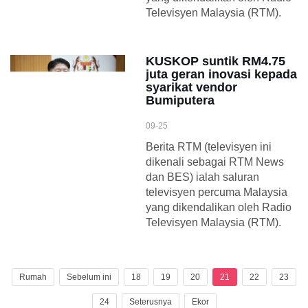
Televisyen Malaysia (RTM).
KUSKOP suntik RM4.75
juta geran inovasi kepada
syarikat vendor
Bumiputera
09-25
Berita RTM (televisyen ini
dikenali sebagai RTM News
dan BES) ialah saluran
televisyen percuma Malaysia
yang dikendalikan oleh Radio
Televisyen Malaysia (RTM).
Rumah
Sebelum ini
18
19
20
21
22
23
24
Seterusnya
Ekor