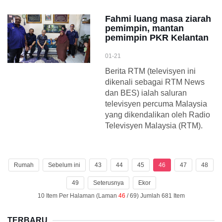
Fahmi luang masa ziarah
pemimpin, mantan
pemimpin PKR Kelantan
01-21
Berita RTM (televisyen ini
dikenali sebagai RTM News
dan BES) ialah saluran
televisyen percuma Malaysia
yang dikendalikan oleh Radio
Televisyen Malaysia (RTM).
Rumah
Sebelum ini
43
44
45
46
47
48
49
Seterusnya
Ekor
10 Item Per Halaman (Laman
46
/ 69) Jumlah 681 Item
TERBARU