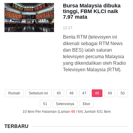
Bursa Malaysia dibuka
tinggi, FBM KLCI naik
7.97 mata
12-27
Berita RTM (televisyen ini
dikenali sebagai RTM News
dan BES) ialah saluran
televisyen percuma Malaysia
yang dikendalikan oleh Radio
Televisyen Malaysia (RTM).
Rumah
Sebelum ini
45
46
47
48
49
50
51
Seterusnya
Ekor
10 Item Per Halaman (Laman
48
/ 64) Jumlah 631 Item
TERBARU