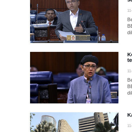
11
Be
BE
di
K
t
11
Be
BE
di
K
11