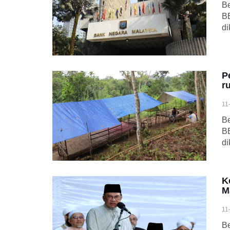
Be
BE
di
P
r
11
Be
BE
di
K
M
11
Be