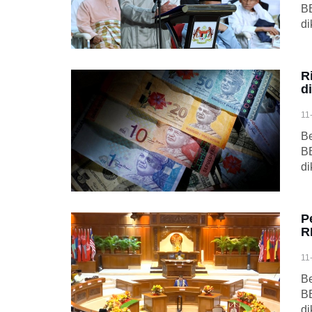
BE
di
R
d
11
Be
BE
di
P
R
11
Be
BE
di