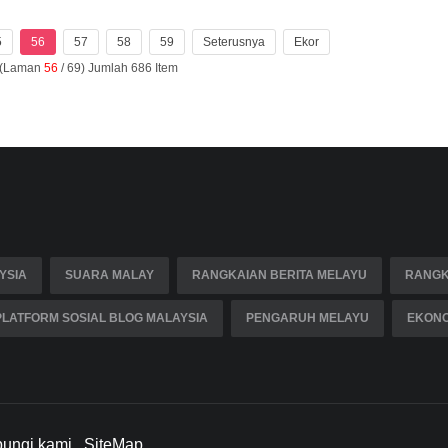
5
56
57
58
59
Seterusnya
Ekor
 (Laman
56
/ 69) Jumlah 686 Item
YSIA
SUARA MALAY
RANGKAIAN BERITA MELAYU
RANGK
PLATFORM SOSIAL BLOG MALAYSIA
PENGARUH MELAYU
EKONO
ungi kami
SiteMap