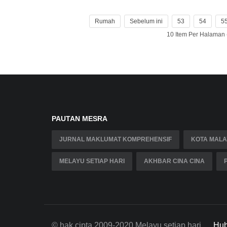
Rumah
Sebelum ini
53
54
5
10 Item Per Halaman
PAUTAN MESRA
JURNAL MAKLUMAT KOMPREHENSIF
KOTA MALA
MELAYU SETIAP HARI
AKHBAR CINA CINA
© hak cipta 2009-2020 Melayu setiap hari
Hub