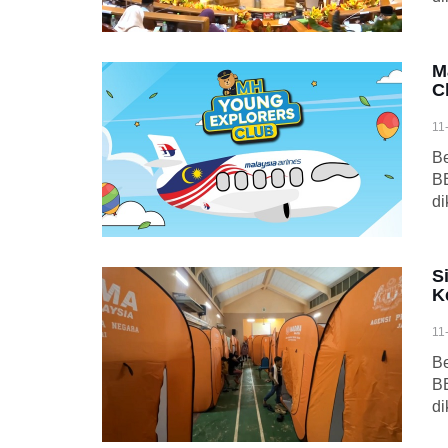
M
C
11
Be
BE
di
S
K
11
Be
BE
di