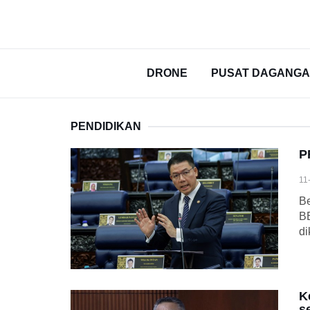
DRONE
PUSAT DAGANG
PENDIDIKAN
P
11
Be
BE
di
K
s