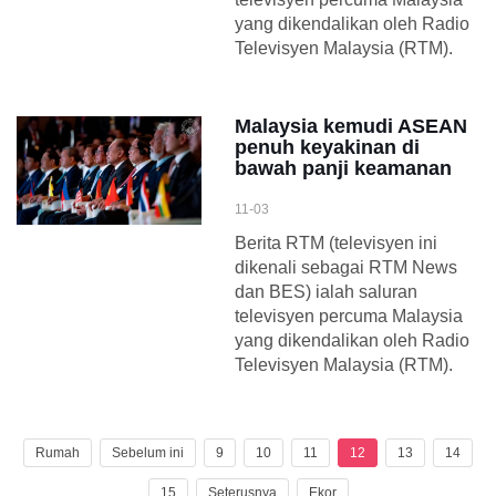
yang dikendalikan oleh Radio
Televisyen Malaysia (RTM).
Malaysia kemudi ASEAN
penuh keyakinan di
bawah panji keamanan
11-03
Berita RTM (televisyen ini
dikenali sebagai RTM News
dan BES) ialah saluran
televisyen percuma Malaysia
yang dikendalikan oleh Radio
Televisyen Malaysia (RTM).
Rumah
Sebelum ini
9
10
11
12
13
14
15
Seterusnya
Ekor