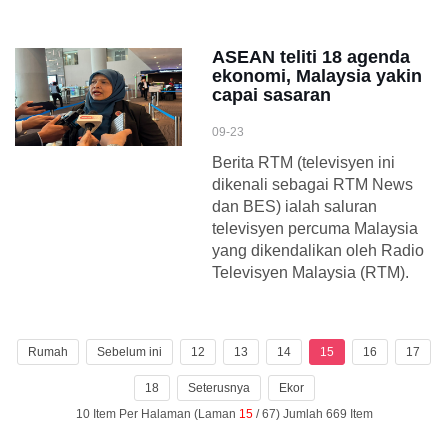
ASEAN teliti 18 agenda
ekonomi, Malaysia yakin
capai sasaran
09-23
Berita RTM (televisyen ini
dikenali sebagai RTM News
dan BES) ialah saluran
televisyen percuma Malaysia
yang dikendalikan oleh Radio
Televisyen Malaysia (RTM).
Rumah
Sebelum ini
12
13
14
15
16
17
18
Seterusnya
Ekor
10 Item Per Halaman (Laman
15
/ 67) Jumlah 669 Item