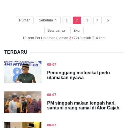
Rumah
Sebelum ini
1
2
3
4
5
Seterusnya
Ekor
10 Item Per Halaman (Laman
2
/ 72) Jumlah 714 Item
TERBARU
08-07
Penunggang motosikal perlu
utamakan nyawa
08-07
PM singgah makan tengah hari,
santuni orang ramai di Alor Gajah
08-07