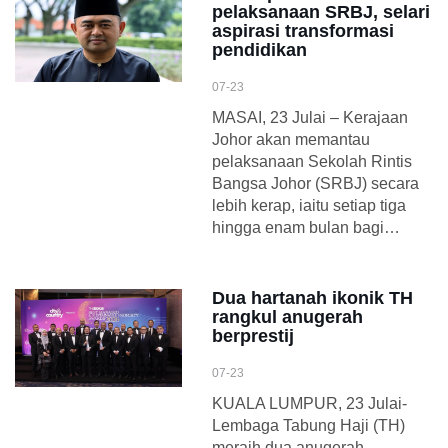
pelaksanaan SRBJ, selari
aspirasi transformasi
pendidikan
07-23
MASAI, 23 Julai – Kerajaan
Johor akan memantau
pelaksanaan Sekolah Rintis
Bangsa Johor (SRBJ) secara
lebih kerap, iaitu setiap tiga
hingga enam bulan bagi…
Dua hartanah ikonik TH
rangkul anugerah
berprestij
07-23
KUALA LUMPUR, 23 Julai-
Lembaga Tabung Haji (TH)
meraih dua anugerah