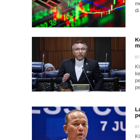
m
di
K
m
07
K
ke
pe
p
L
p
07
KU