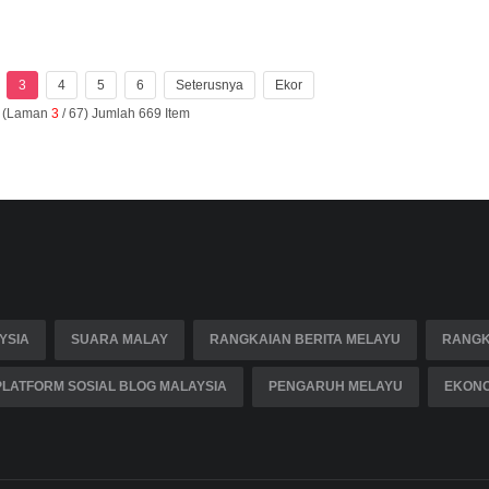
3
4
5
6
Seterusnya
Ekor
n (Laman
3
/ 67) Jumlah 669 Item
YSIA
SUARA MALAY
RANGKAIAN BERITA MELAYU
RANGK
PLATFORM SOSIAL BLOG MALAYSIA
PENGARUH MELAYU
EKONO