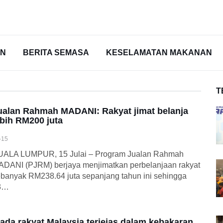
AN
BERITA SEMASA
KESELAMATAN MAKANAN
T
ualan Rahmah MADANI: Rakyat jimat belanja
ebih RM200 juta
-15
UALA LUMPUR, 15 Julai – Program Jualan Rahmah
DANI (PJRM) berjaya menjimatkan perbelanjaan rakyat
banyak RM238.64 juta sepanjang tahun ini sehingga
3…
iada rakyat Malaysia terjejas dalam kebakaran