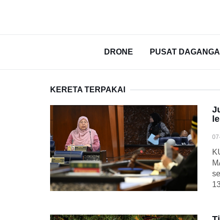
DRONE
PUSAT DAGANG
KERETA TERPAKAI
J
l
07
K
MA
se
1
T