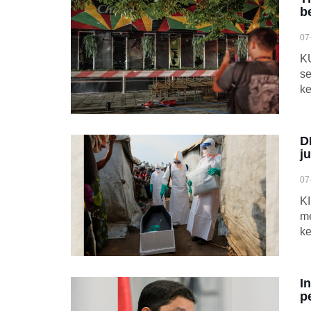
b
07
K
se
ke
D
j
07
KI
me
ke
I
p