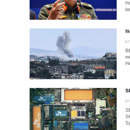
Ho
be
I
07
BE
me
He
S
07
SE
SK
Sy