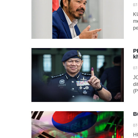
07
KU
me
p
P
k
07
JO
di
(P
B
07
HO