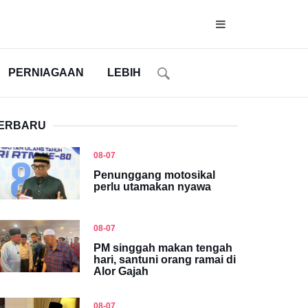
PERNIAGAAN
LEBIH
ERBARU
08-07
Penunggang motosikal
perlu utamakan nyawa
08-07
PM singgah makan tengah
hari, santuni orang ramai di
Alor Gajah
08-07